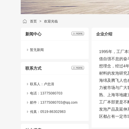
首页
>
欢迎光临
新闻中心
企业介绍
暂无新闻
1995年，工
借自强不息的奋
想理念，经过4年
联系方式
材料的发泡研究
海绵及腾飞人也
联系人：卢忠清
力被市场与广大
电话：13775080703
熟、上海等地建
工厂本部更是不
邮件：13775080703@qq.com
发泡产品及延伸
传真：0519-86302983
区都占有一定市场