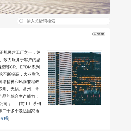
的正规民营工厂之一，凭
、致力服务于客户的思
塑等CR、EPDM系列
求不断提高，大业腾飞
团结精神和风雨兼程毅
苏州、无锡、常州、常
产品的综合生产能力；
分公司； 目前工厂系列
等二十多个发达国家地
介绍
]